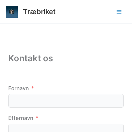
Gå
Træbriket
til
indholdet
Kontakt os
Fornavn
Efternavn