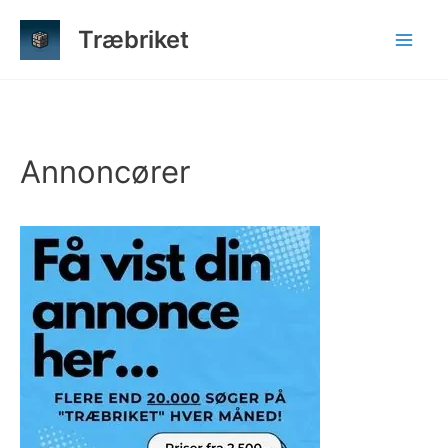
Gå
Træbriket
til
indholdet
Annoncører