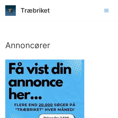
Gå
Træbriket
til
indholdet
Annoncører