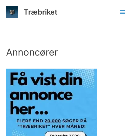
Gå
Træbriket
til
indholdet
Annoncører