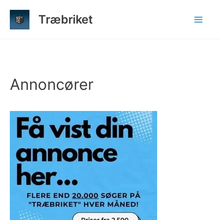
Gå
Træbriket
til
indholdet
Annoncører