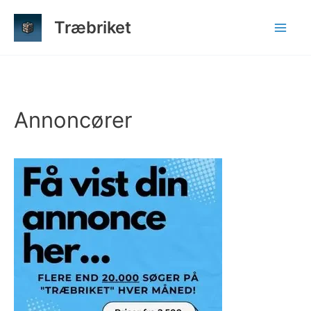
Gå
Træbriket
til
indholdet
Annoncører