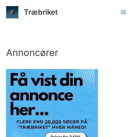
Gå
Træbriket
til
indholdet
Annoncører