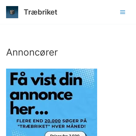
Gå
Træbriket
til
indholdet
Annoncører