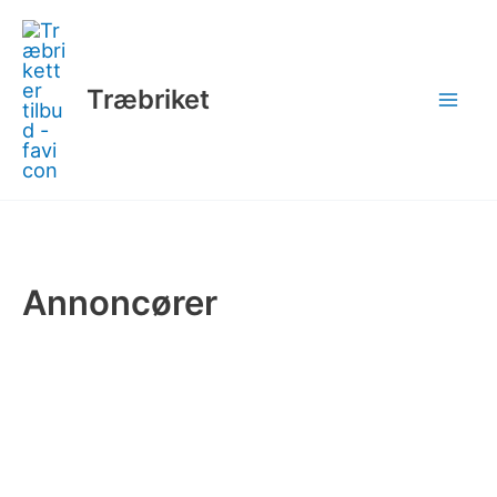
Gå
til
indholdet
Træbriket
Annoncører