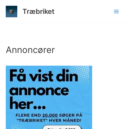
Gå
Træbriket
til
indholdet
Annoncører