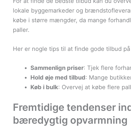
For at finde de bedste tilbud kan du overv
lokale byggemarkeder og brændstofleveran
købe i større mængder, da mange forhandler
paller.
Her er nogle tips til at finde gode tilbud på
Sammenlign priser
: Tjek flere forha
Hold øje med tilbud
: Mange butikker
Køb i bulk
: Overvej at købe flere pal
Fremtidige tendenser ind
bæredygtig opvarmning