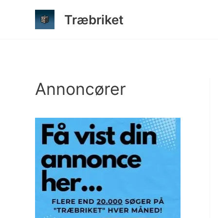
Gå
Træbriket
til
indholdet
Annoncører