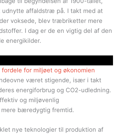
ilbage til begyndelsen af 1900-tallet,
 udnytte affaldstræ på. I takt med at
lder voksede, blev træbriketter mere
stoffer. I dag er de en vigtig del af den
e energikilder.
fordele for miljøet og økonomien
ndeovne været stigende, især i takt
 deres energiforbrug og CO2-udledning.
fektiv og miljøvenlig
n mere bæredygtig fremtid.
let nye teknologier til produktion af