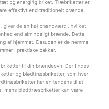
tæt og energirig briket. Træbriketter er
e effektivt end traditionelt brænde.
 giver de en høj brændværdi, hvilket
 enhed end almindeligt brænde. Dette
ning af hjemmet. Desuden er de nemme
ommer i praktiske pakker.
æbriketter til din brændeovn. Der findes
iketter og blødttræsbriketter, som hver
ttræsbriketter har en tendens til at
 mens blødttræsbriketter kan være