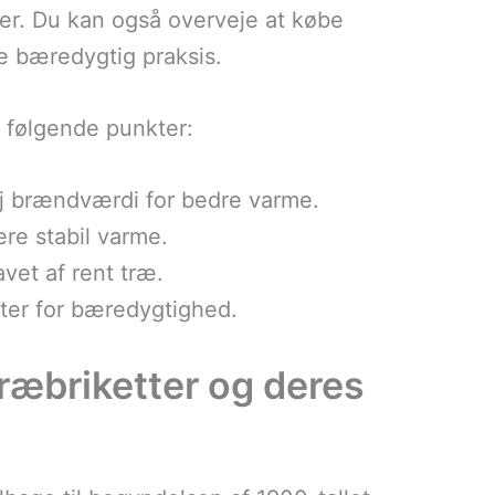
er. Du kan også overveje at købe
te bæredygtig praksis.
e følgende punkter:
øj brændværdi for bedre varme.
re stabil varme.
lavet af rent træ.
nter for bæredygtighed.
træbriketter og deres