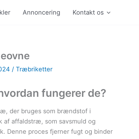
kler
Annoncering
Kontakt os
deovne
2024
/
Træbriketter
 hvordan fungerer de?
ræ, der bruges som brændstof i
k af affaldstræ, som savsmuld og
k. Denne proces fjerner fugt og binder