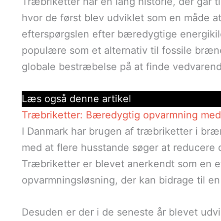
Træbriketter har en lang historie, der går t
hvor de først blev udviklet som en måde at
efterspørgslen efter bæredygtige energiki
populære som et alternativ til fossile brænd
globale bestræbelse på at finde vedvarend
Læs også denne artikel
Træbriketter: Bæredygtig opvarmning med 
I Danmark har brugen af træbriketter i bræ
med at flere husstande søger at reducere
Træbriketter er blevet anerkendt som en ef
opvarmningsløsning, der kan bidrage til e
Desuden er der i de seneste år blevet udvik