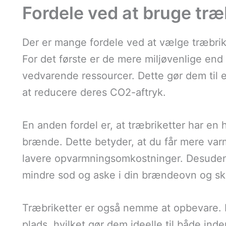
Fordele ved at bruge træ
Der er mange fordele ved at vælge træbrik
For det første er de mere miljøvenlige end 
vedvarende ressourcer. Dette gør dem til 
at reducere deres CO2-aftryk.
En anden fordel er, at træbriketter har en
brænde. Dette betyder, at du får mere varme
lavere opvarmningsomkostninger. Desuden b
mindre sod og aske i din brændeovn og sk
Træbriketter er også nemme at opbevare. 
plads, hvilket gør dem ideelle til både i