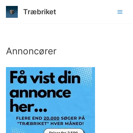
Gå
Træbriket
til
indholdet
Annoncører