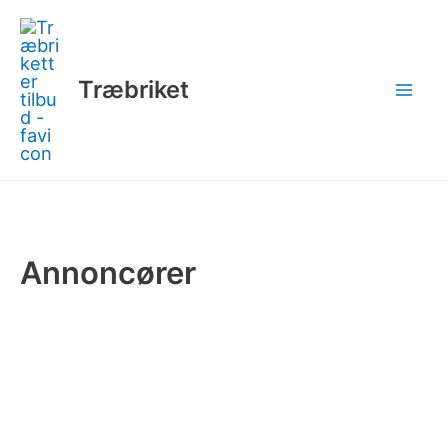
Gå
til
indholdet
Træbriket
Annoncører