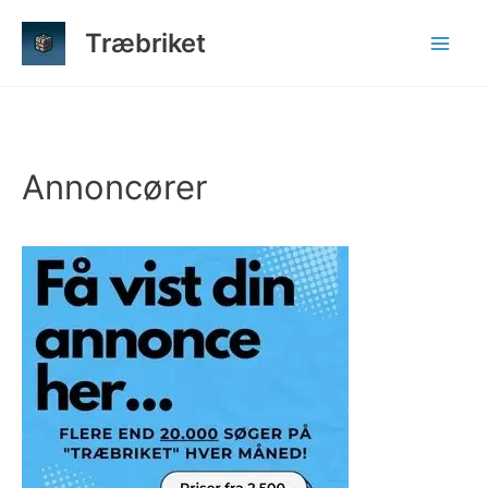
Gå
Træbriket
til
indholdet
Annoncører