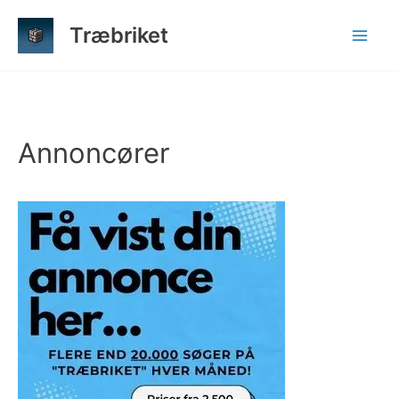
Gå
Træbriket
til
indholdet
Annoncører