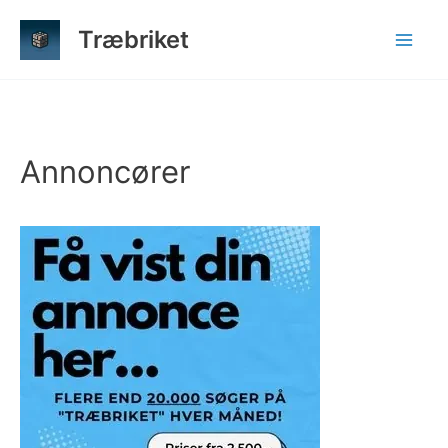
Gå
Træbriket
til
indholdet
Annoncører