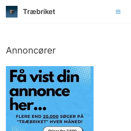
Gå
Træbriket
til
indholdet
Annoncører