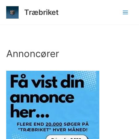
Gå
Træbriket
til
indholdet
Annoncører