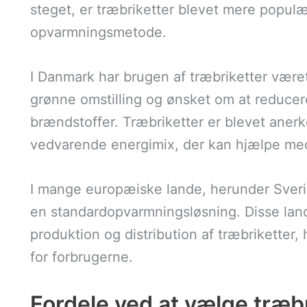
steget, er træbriketter blevet mere populæ
opvarmningsmetode.
I Danmark har brugen af træbriketter være
grønne omstilling og ønsket om at reducer
brændstoffer. Træbriketter er blevet anerk
vedvarende energimix, der kan hjælpe med
I mange europæiske lande, herunder Sverig
en standardopvarmningsløsning. Disse lande 
produktion og distribution af træbriketter,
for forbrugerne.
Fordele ved at vælge træbr