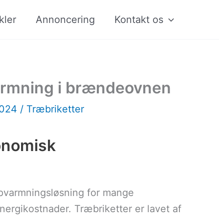
kler
Annoncering
Kontakt os
pvarmning i brændeovnen
2024
/
Træbriketter
konomisk
pvarmningsløsning for mange
ergikostnader. Træbriketter er lavet af