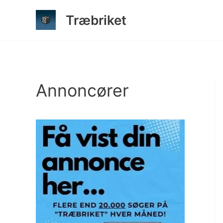
Gå
Træbriket
til
indholdet
Annoncører