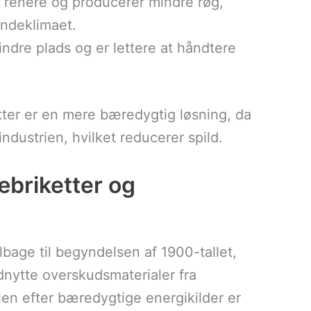
 renere og producerer mindre røg,
indeklimaet.
ndre plads og er lettere at håndtere
ter er en mere bæredygtig løsning, da
industrien, hvilket reducerer spild.
æbriketter og
ilbage til begyndelsen af 1900-tallet,
dnytte overskudsmaterialer fra
len efter bæredygtige energikilder er