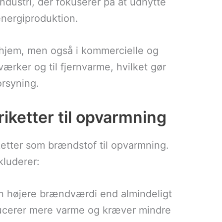
dustri, der fokuserer på at udnytte
energiproduktion.
e hjem, men også i kommercielle og
tværker og til fjernvarme, hvilket gør
orsyning.
iketter til opvarmning
etter som brændstof til opvarmning.
kluderer:
en højere brændværdi end almindeligt
ducerer mere varme og kræver mindre