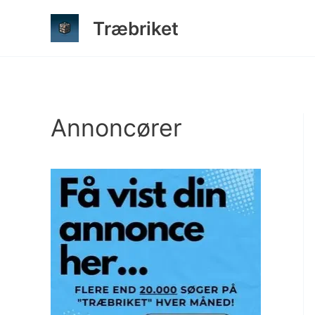
Gå
Træbriket
til
indholdet
Annoncører