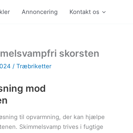
kler
Annoncering
Kontakt os
kimmelsvampfri skorsten
2024
/
Træbriketter
øsning mod
en
øsning til opvarmning, der kan hjælpe
enen. Skimmelsvamp trives i fugtige