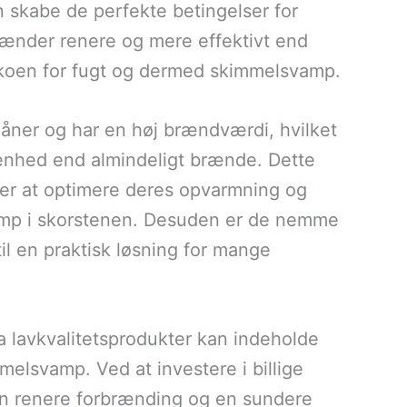
an skabe de perfekte betingelser for
rænder renere og mere effektivt end
sikoen for fugt og dermed skimmelsvamp.
påner og har en høj brændværdi, hvilket
 enhed end almindeligt brænde. Dette
sker at optimere deres opvarmning og
amp i skorstenen. Desuden er de nemme
il en praktisk løsning for mange
 da lavkvalitetsprodukter kan indeholde
melsvamp. Ved at investere i billige
 en renere forbrænding og en sundere