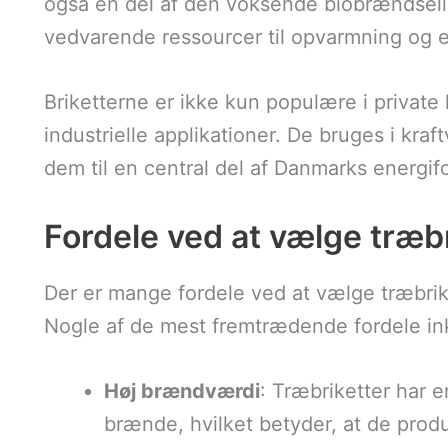
også en del af den voksende biobrændselin
vedvarende ressourcer til opvarmning og 
Briketterne er ikke kun populære i privat
industrielle applikationer. De bruges i kraf
dem til en central del af Danmarks energif
Fordele ved at vælge træbr
Der er mange fordele ved at vælge træbrik
Nogle af de mest fremtrædende fordele in
Høj brændværdi
: Træbriketter har 
brænde, hvilket betyder, at de pro