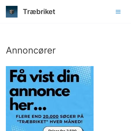
Gå
Træbriket
til
indholdet
Annoncører