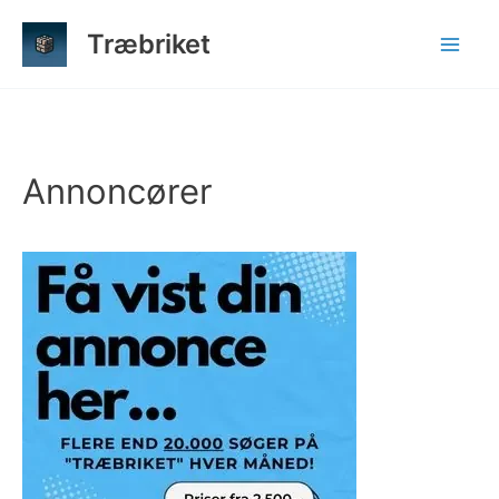
Gå
Træbriket
til
indholdet
Annoncører