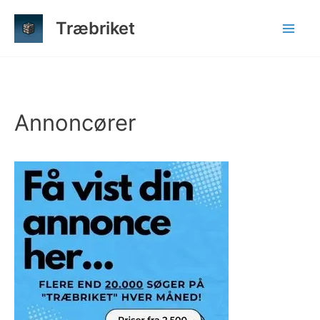
Gå
Træbriket
til
indholdet
Annoncører