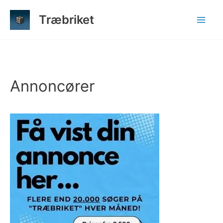
Gå
Træbriket
til
indholdet
Annoncører