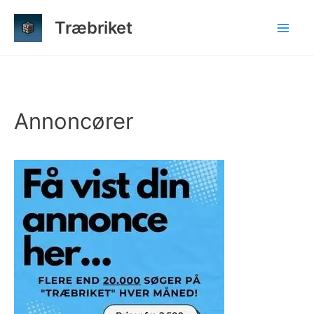
Gå
Træbriket
til
indholdet
Annoncører