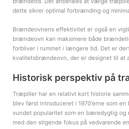
brændetid. Det anbefales at vælge træpill
dette sikrer optimal forbrænding og minima
Brændeovnens effektivitet er også en vigti
brændeovn kan maksimere både brændetid 
forbliver i rummet i længere tid. Det er derf
kvalitetsbrændeovn, der er designet til at 
Historisk perspektiv på tr
Træpiller har en relativt kort historie sa
blev først introduceret i 1970’erne som en
vundet popularitet som en bæredygtig og 
med den stigende fokus på vedvarende ener