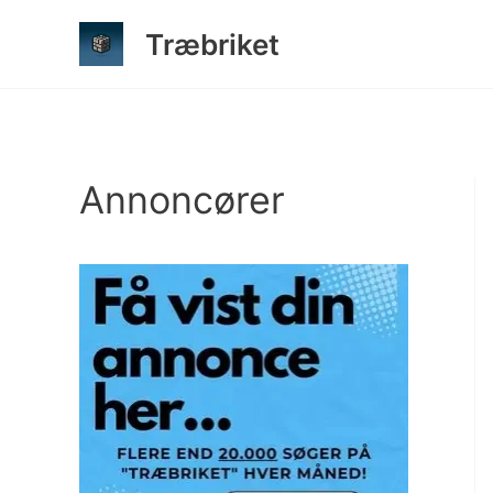
Gå
Træbriket
til
indholdet
Annoncører