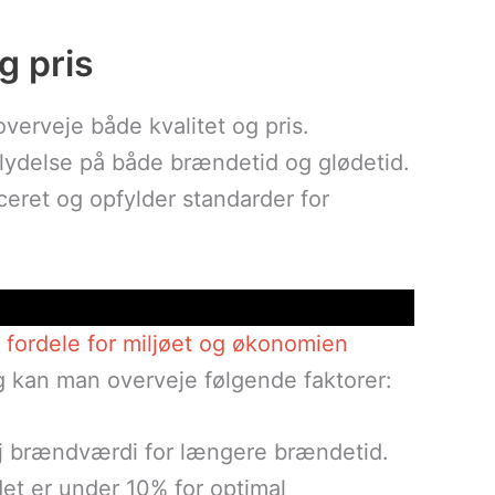
og pris
overveje både kvalitet og pris.
dflydelse på både brændetid og glødetid.
iceret og opfylder standarder for
fordele for miljøet og økonomien
lg kan man overveje følgende faktorer:
øj brændværdi for længere brændetid.
ldet er under 10% for optimal