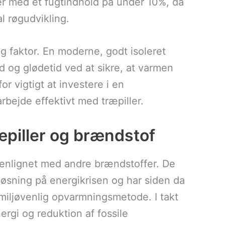
er med et fugtindhold på under 10%, da
l røgudvikling.
g faktor. En moderne, godt isoleret
og glødetid ved at sikre, at varmen
or vigtigt at investere i en
arbejde effektivt med træpiller.
æpiller og brændstof
mmenlignet med andre brændstoffer. De
 løsning på energikrisen og har siden da
miljøvenlig opvarmningsmetode. I takt
gi og reduktion af fossile