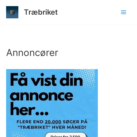
Gå
Træbriket
til
indholdet
Annoncører