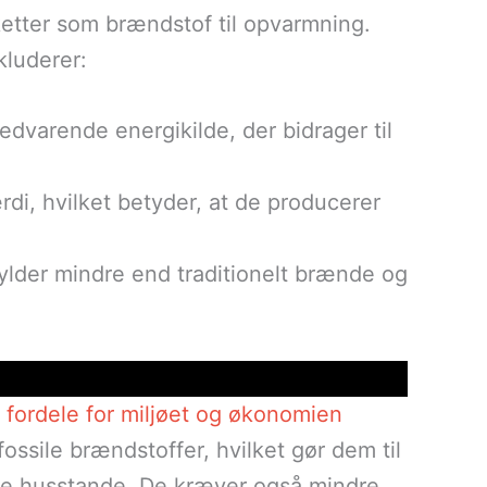
etter som brændstof til opvarmning.
kluderer:
vedvarende energikilde, der bidrager til
di, hvilket betyder, at de producerer
fylder mindre end traditionelt brænde og
fordele for miljøet og økonomien
fossile brændstoffer, hvilket gør dem til
ge husstande. De kræver også mindre