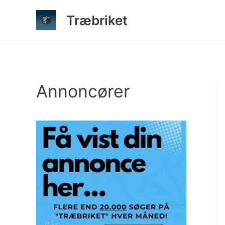
Gå
Træbriket
til
indholdet
Annoncører