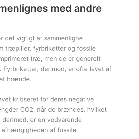
mmenlignes med andre
r det vigtigt at sammenligne
ræpiller, fyrbriketter og fossile
omprimeret træ, men de er generelt
yrbriketter, derimod, er ofte lavet af
 at brænde.
vet kritiseret for deres negative
mængder CO2, når de brændes, hvilket
er, derimod, er en vedvarende
re afhængigheden af fossile