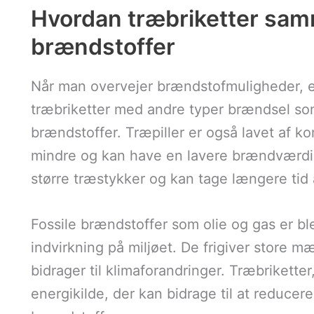
Hvordan træbriketter sa
brændstoffer
Når man overvejer brændstofmuligheder, e
træbriketter med andre typer brændsel som t
brændstoffer. Træpiller er også lavet af k
mindre og kan have en lavere brændværdi. F
større træstykker og kan tage længere tid
Fossile brændstoffer som olie og gas er ble
indvirkning på miljøet. De frigiver store 
bidrager til klimaforandringer. Træbrikett
energikilde, der kan bidrage til at reduce