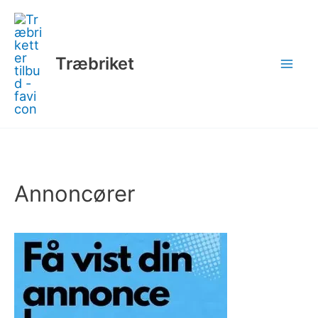
Gå
til
indholdet
Træbriket
Annoncører