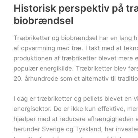
Historisk perspektiv på tr
biobrændsel
Træbriketter og biobrændsel har en lang hist
af opvarmning med træ. I takt med at tekno
produktionen af træbriketter blevet mere ef
populær energikilde. Træbriketter blev førs
20. århundrede som et alternativ til tradit
I dag er træbriketter og pellets blevet en 
energisektor. De er ikke kun effektive, m
hjælper med at reducere afhængigheden af
herunder Sverige og Tyskland, har invester