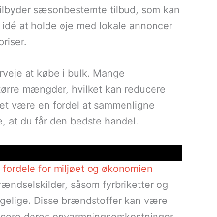
tilbyder sæsonbestemte tilbud, som kan
d idé at holde øje med lokale annoncer
riser.
erveje at købe i bulk. Mange
større mængder, hvilket kan reducere
et være en fordel at sammenligne
re, at du får den bedste handel.
fordele for miljøet og økonomien
rændselskilder, såsom fyrbriketter og
ngelige. Disse brændstoffer kan være
ducere deres opvarmningsomkostninger.