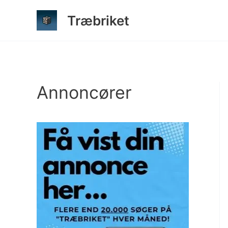
Gå
Træbriket
til
indholdet
Annoncører