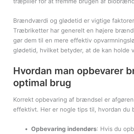
træpiller for at fremme brugen af biobrænd
Brændværdi og glødetid er vigtige faktore
Træbriketter har generelt en højere brænd
gør dem til en mere effektiv opvarmnings
glødetid, hvilket betyder, at de kan holde
Hvordan man opbevarer br
optimal brug
Korrekt opbevaring af brændsel er afgørende
effektivt. Her er nogle tips til, hvordan d
Opbevaring indendørs
: Hvis du op