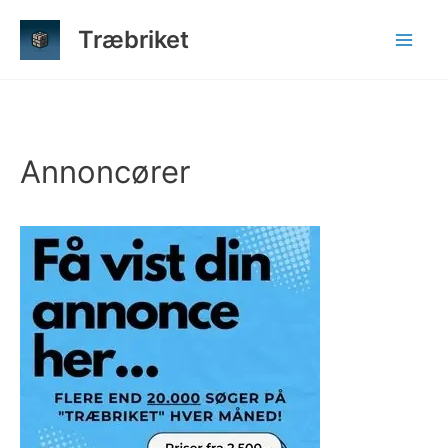
Gå
Træbriket
til
indholdet
Annoncører