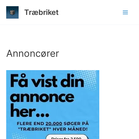
Gå
Træbriket
til
indholdet
Annoncører