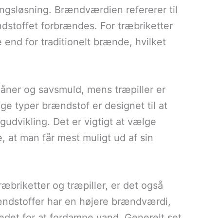
ngsløsning. Brændværdien refererer til
dstoffet forbrændes. For træbriketter
 end for traditionelt brænde, hvilket
påner og savsmuld, mens træpiller er
ge typer brændstof er designet til at
gudvikling. Det er vigtigt at vælge
 at man får mest muligt ud af sin
riketter og træpiller, er det også
rændstoffer har en højere brændværdi,
tedet for at fordampe vand. Generelt set