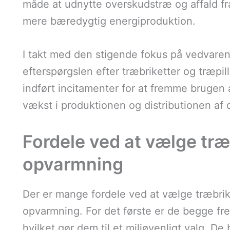
måde at udnytte overskudstræ og affald fra 
mere bæredygtig energiproduktion.
I takt med den stigende fokus på vedvarend
efterspørgslen efter træbriketter og træpi
indført incitamenter for at fremme brugen a
vækst i produktionen og distributionen af 
Fordele ved at vælge træb
opvarmning
Der er mange fordele ved at vælge træbrike
opvarmning. For det første er de begge fre
hvilket gør dem til et miljøvenligt valg. D