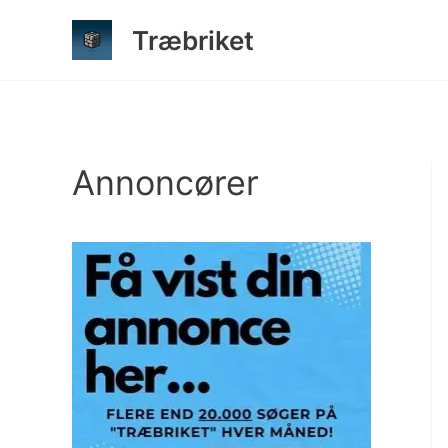
Gå
Træbriket
til
indholdet
Annoncører