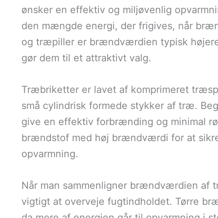
ønsker en effektiv og miljøvenlig opvarmni
den mængde energi, der frigives, når bræn
og træpiller er brændværdien typisk højere
gør dem til et attraktivt valg.
Træbriketter er lavet af komprimeret træs
små cylindrisk formede stykker af træ. Beg
give en effektiv forbrænding og minimal rø
brændstof med høj brændværdi for at sikre,
opvarmning.
Når man sammenligner brændværdien af træb
vigtigt at overveje fugtindholdet. Tørre b
da mere af energien går til opvarmning i s