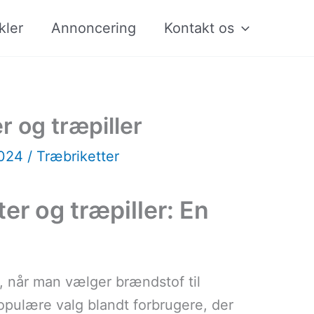
kler
Annoncering
Kontakt os
r og træpiller
2024
/
Træbriketter
er og træpiller: En
, når man vælger brændstof til
opulære valg blandt forbrugere, der