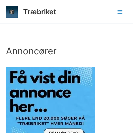
Gå
Træbriket
til
indholdet
Annoncører