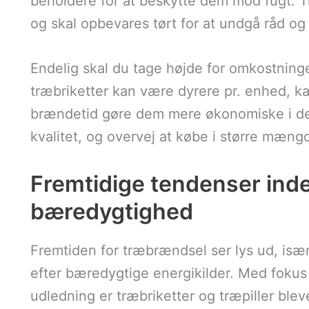
beholdere for at beskytte dem mod fugt. 
og skal opbevares tørt for at undgå råd o
Endelig skal du tage højde for omkostnin
træbriketter kan være dyrere pr. enhed, 
brændetid gøre dem mere økonomiske i det
kvalitet, og overvej at købe i større mængd
Fremtidige tendenser ind
bæredygtighed
Fremtiden for træbrændsel ser lys ud, især
efter bæredygtige energikilder. Med fokus 
udledning er træbriketter og træpiller blev