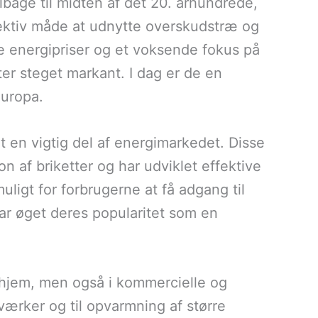
ilbage til midten af det 20. århundrede,
fektiv måde at udnytte overskudstræ og
de energipriser og et voksende fokus på
er steget markant. I dag er de en
Europa.
t en vigtig del af energimarkedet. Disse
on af briketter og har udviklet effektive
uligt for forbrugerne at få adgang til
t har øget deres popularitet som en
e hjem, men også i kommercielle og
tværker og til opvarmning af større