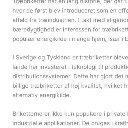
Træbriketter har en lang historie, der går t
hvor de først blev introduceret som en ef
affald fra træindustrien. I takt med stigen
bæredygtighed er interessen for træbrikett
populær energikilde i mange hjem, især i 
I Sverige og Tyskland er træbriketter bleve
lande har investeret i teknologi til produkti
distributionssystemer. Dette har gjort det m
billige træbriketter af høj kvalitet, hvilke
alternativ energikilde.
Briketterne er ikke kun populære i privat
industrielle applikationer. De bruges i kraf