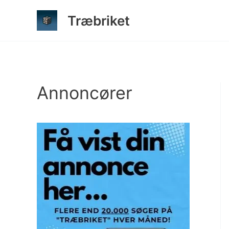
Gå
Træbriket
til
indholdet
Annoncører