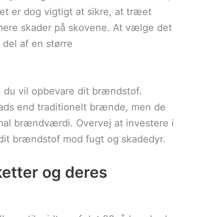
t er dog vigtigt at sikre, at træet
imere skader på skovene. At vælge det
del af en større
n du vil opbevare dit brændstof.
lads end traditionelt brænde, men de
imal brændværdi. Overvej at investere i
dit brændstof mod fugt og skadedyr.
ketter og deres