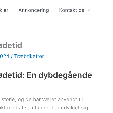
kler
Annoncering
Kontakt os
ødetid
2024
/
Træbriketter
lødetid: En dybdegående
istorie, og de har været anvendt til
akt med at samfundet har udviklet sig,