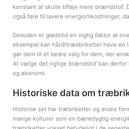
konstant at skulle tilføje mere brændstof. 
også føre til lavere energiomkostninger, d
Desuden er glødetid en vigtig faktor at ov
eksempel kan hårdttræsbriketter have en l
gør dem til et bedre valg for dem, der øn
At vælge det rigtige brændstof kan derfor
og økonomi.
Historiske data om træbri
Historisk set har træbriketter og andre fo
mange kulturer som en bæredygtig energiki
træbriketter vokset betydeligt i de seneste