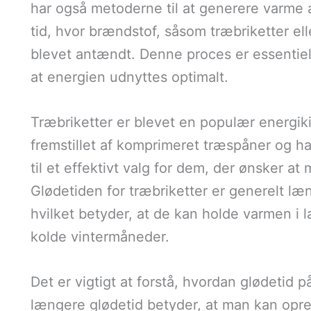
har også metoderne til at generere varme æ
tid, hvor brændstof, såsom træbriketter el
blevet antændt. Denne proces er essentiel 
at energien udnyttes optimalt.
Træbriketter er blevet en populær energik
fremstillet af komprimeret træspåner og h
til et effektivt valg for dem, der ønsker a
Glødetiden for træbriketter er generelt læ
hvilket betyder, at de kan holde varmen i læ
kolde vintermåneder.
Det er vigtigt at forstå, hvordan glødetid
længere glødetid betyder, at man kan opre