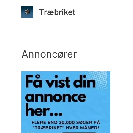
Gå
Træbriket
til
indholdet
Annoncører