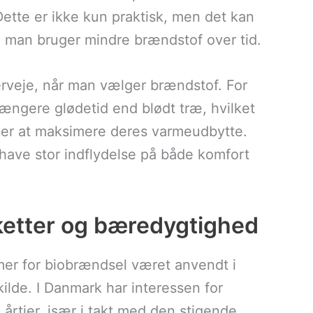
Dette er ikke kun praktisk, men det kan
a man bruger mindre brændstof over tid.
erveje, når man vælger brændstof. For
ængere glødetid end blødt træ, hvilket
sker at maksimere deres varmeudbytte.
 have stor indflydelse på både komfort
ketter og bæredygtighed
rmer for biobrændsel været anvendt i
lde. I Danmark har interessen for
 årtier, især i takt med den stigende