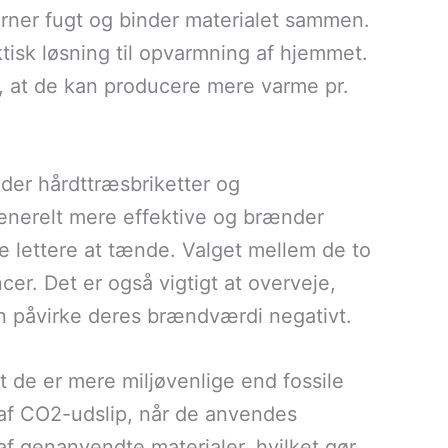
erner fugt og binder materialet sammen.
aktisk løsning til opvarmning af hjemmet.
, at de kan producere mere varme pr.
under hårdttræsbriketter og
generelt mere effektive og brænder
 lettere at tænde. Valget mellem de to
r. Det er også vigtigt at overveje,
n påvirke deres brændværdi negativt.
at de er mere miljøvenlige end fossile
 af CO2-udslip, når de anvendes
af genanvendte materialer, hvilket gør