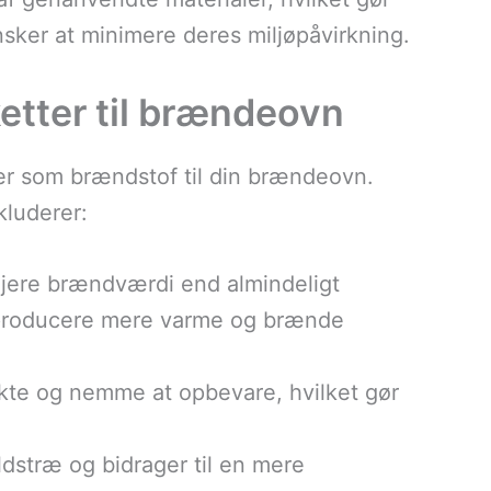
nsker at minimere deres miljøpåvirkning.
ketter til brændeovn
er som brændstof til din brændeovn.
kluderer:
højere brændværdi end almindeligt
n producere mere varme og brænde
akte og nemme at opbevare, hvilket gør
aldstræ og bidrager til en mere