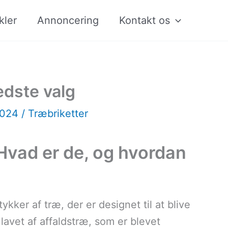
kler
Annoncering
Kontakt os
edste valg
2024
/
Træbriketter
 Hvad er de, og hvordan
kker af træ, der er designet til at blive
avet af affaldstræ, som er blevet