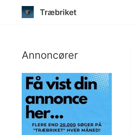
Gå
Træbriket
til
indholdet
Annoncører