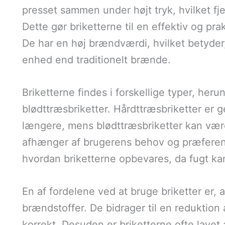
presset sammen under højt tryk, hvilket fj
Dette gør briketterne til en effektiv og pr
De har en høj brændværdi, hvilket betyder
enhed end traditionelt brænde.
Briketterne findes i forskellige typer, her
blødttræsbriketter. Hårdttræsbriketter er 
længere, mens blødttræsbriketter kan være
afhænger af brugerens behov og præference
hvordan briketterne opbevares, da fugt ka
En af fordelene ved at bruge briketter er, 
brændstoffer. De bidrager til en reduktion
korrekt. Desuden er briketterne ofte lavet 