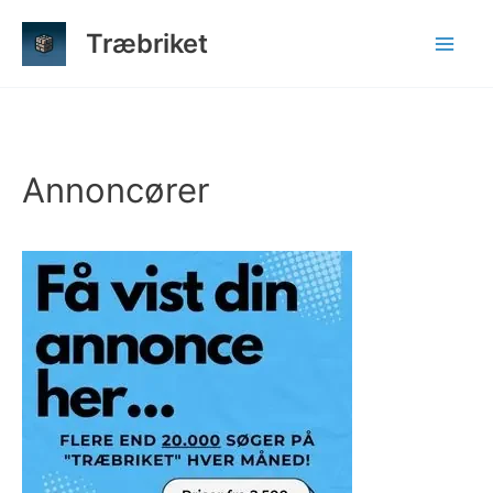
Gå
Træbriket
til
indholdet
Annoncører