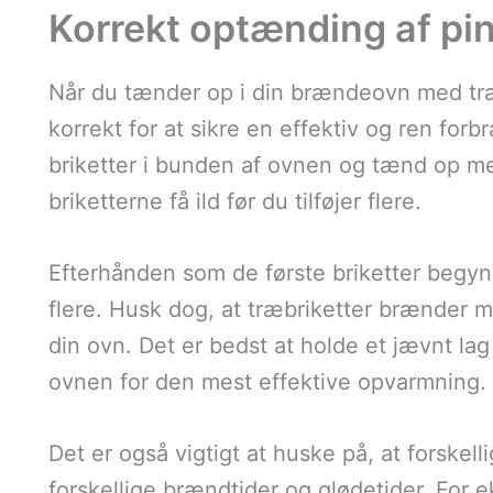
Korrekt optænding af pini
Når du tænder op i din brændeovn med træbr
korrekt for at sikre en effektiv og ren for
briketter i bunden af ovnen og tænd op m
briketterne få ild før du tilføjer flere.
Efterhånden som de første briketter begynd
flere. Husk dog, at træbriketter brænder m
din ovn. Det er bedst at holde et jævnt lag
ovnen for den mest effektive opvarmning.
Det er også vigtigt at huske på, at forskel
forskellige brændtider og glødetider. For e