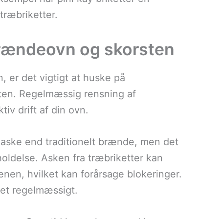
ræbriketter.
brændeovn og skorsten
, er det vigtigt at huske på
sten. Regelmæssig rensning af
iv drift af din ovn.
e aske end traditionelt brænde, men det
oldelse. Asken fra træbriketter kan
nen, hvilket kan forårsage blokeringer.
nset regelmæssigt.