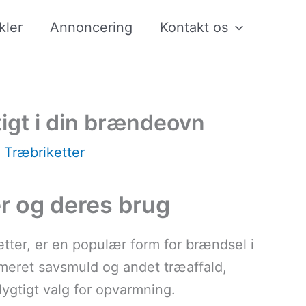
kler
Annoncering
Kontakt os
gtigt i din brændeovn
/
Træbriketter
er og deres brug
etter, er en populær form for brændsel i
meret savsmuld og andet træaffald,
dygtigt valg for opvarmning.