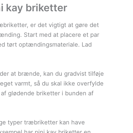
 kay briketter
iketter, er det vigtigt at gøre det
brænding. Start med at placere et par
ed tørt optændingsmateriale. Lad
er at brænde, kan du gradvist tilføje
eget varmt, så du skal ikke overfylde
 af glødende briketter i bunden af
lige typer træbriketter kan have
ksempel har pini kay briketter en