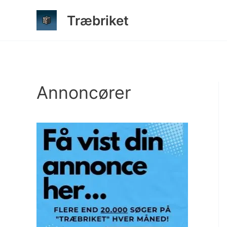
Gå
Træbriket
til
indholdet
Annoncører