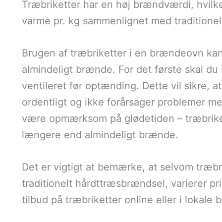
Træbriketter har en høj brændværdi, hvilk
varme pr. kg sammenlignet med traditione
Brugen af træbriketter i en brændeovn kan
almindeligt brænde. For det første skal du 
ventileret før optænding. Dette vil sikre, a
ordentligt og ikke forårsager problemer m
være opmærksom på glødetiden – træbrikett
længere end almindeligt brænde.
Det er vigtigt at bemærke, at selvom træbri
traditionelt hårdttræsbrændsel, varierer p
tilbud på træbriketter online eller i lokale b