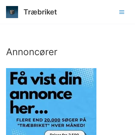
Gå
Træbriket
til
indholdet
Annoncører