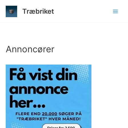
Gå
Træbriket
til
indholdet
Annoncører