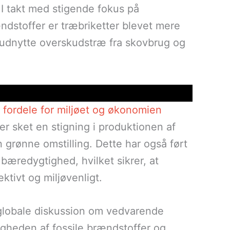
 I takt med stigende fokus på
ndstoffer er træbriketter blevet mere
 udnytte overskudstræ fra skovbrug og
fordele for miljøet og økonomien
r sket en stigning i produktionen af
n grønne omstilling. Dette har også ført
g bæredygtighed, hvilket sikrer, at
ktivt og miljøvenligt.
 globale diskussion om vedvarende
igheden af fossile brændstoffer og