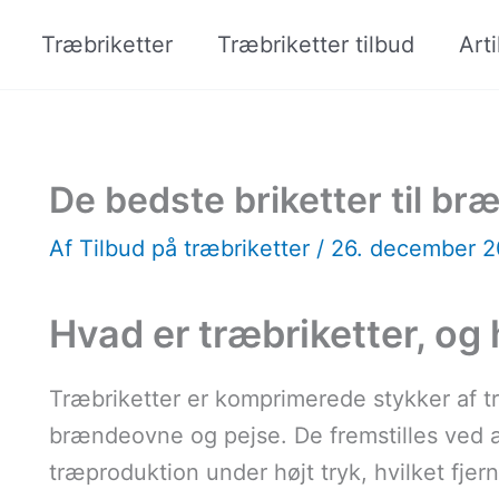
Træbriketter
Træbriketter tilbud
Arti
De bedste briketter til b
Af
Tilbud på træbriketter
/
26. december 
Hvad er træbriketter, og
Træbriketter er komprimerede stykker af t
brændeovne og pejse. De fremstilles ved a
træproduktion under højt tryk, hvilket fje