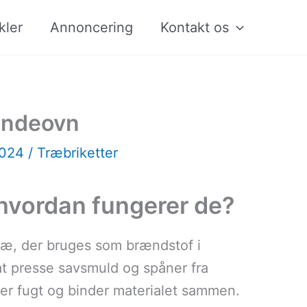
kler
Annoncering
Kontakt os
rændeovn
2024
/
Træbriketter
 hvordan fungerer de?
ræ, der bruges som brændstof i
t presse savsmuld og spåner fra
rner fugt og binder materialet sammen.