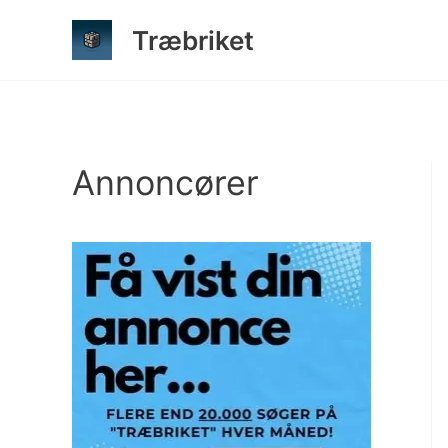
Gå
Træbriket
til
indholdet
Annoncører