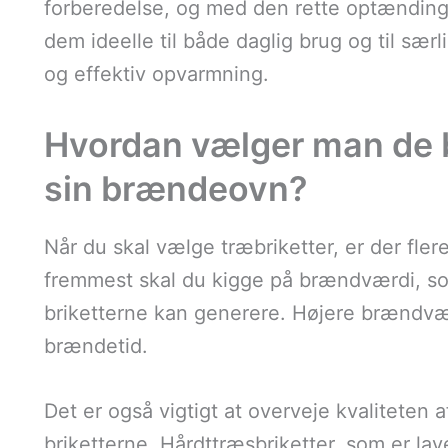
forberedelse, og med den rette optænding 
dem ideelle til både daglig brug og til særl
og effektiv opvarmning.
Hvordan vælger man de be
sin brændeovn?
Når du skal vælge træbriketter, er der fler
fremmest skal du kigge på brændværdi, s
briketterne kan generere. Højere brændv
brændetid.
Det er også vigtigt at overveje kvaliteten af
briketterne. Hårdttræsbriketter, som er lav