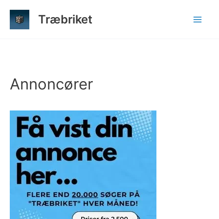
Gå
Træbriket
til
indholdet
Annoncører