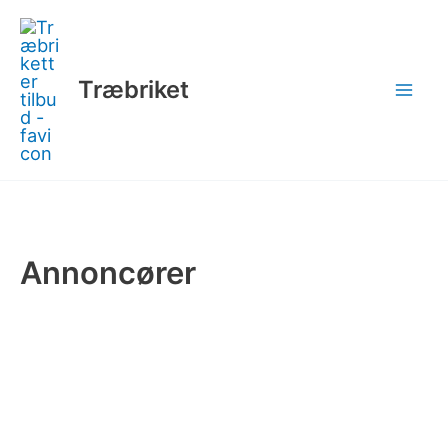
Gå
til
indholdet
Træbriket
Annoncører