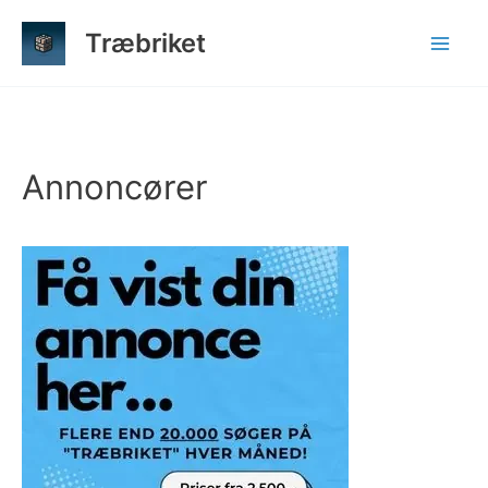
Gå
Træbriket
til
indholdet
Annoncører