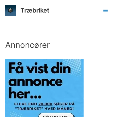
Gå
Træbriket
til
indholdet
Annoncører