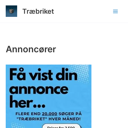
Gå
Træbriket
til
indholdet
Annoncører