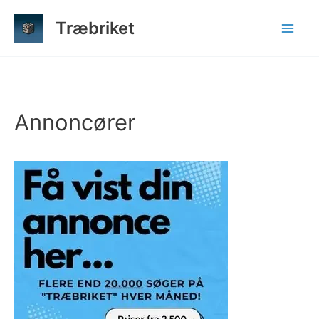
Gå
Træbriket
til
indholdet
Annoncører