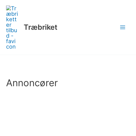
Gå
til
indholdet
Træbriket
Annoncører