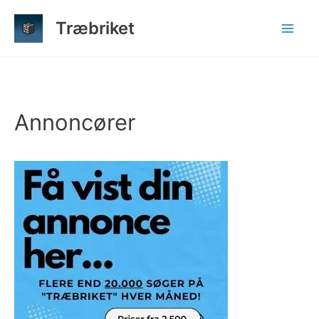
Gå
Træbriket
til
indholdet
Annoncører